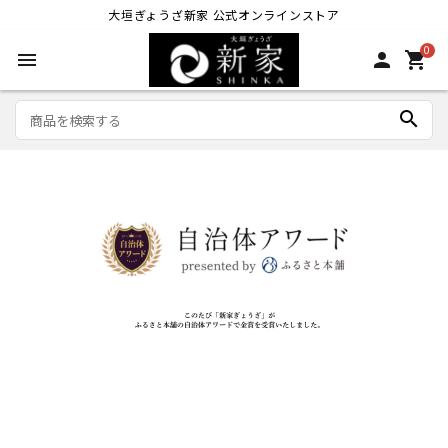
大垣ぎょうざ新家 公式オンラインストア
0
menu
person
shopping_cart
search