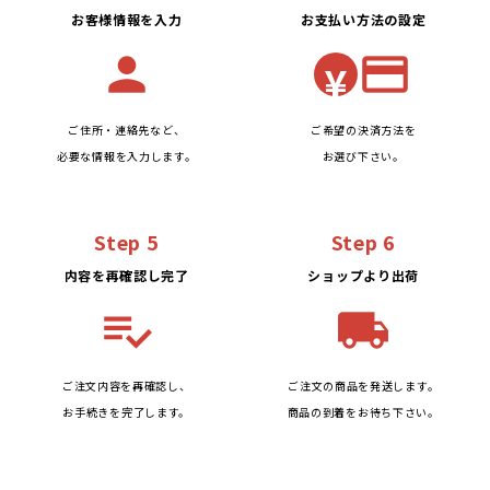
お客様情報を入力
お支払い方法の設定
person
credit_card
¥
ご住所・連絡先など、
ご希望の決済方法を
必要な情報を入力します。
お選び下さい。
Step 5
Step 6
内容を再確認し完了
ショップより出荷
playlist_add_check
local_shipping
ご注文内容を再確認し、
ご注文の商品を発送します。
お手続きを完了します。
商品の到着をお待ち下さい。