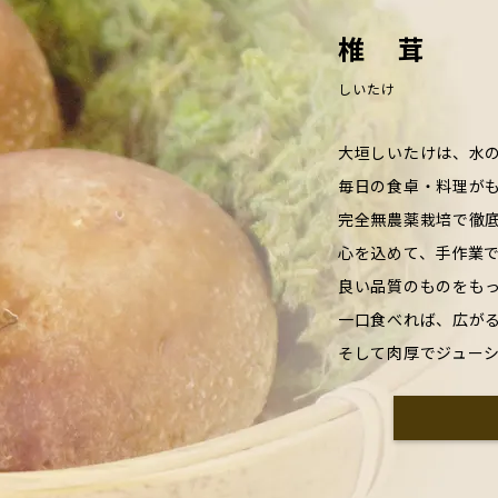
椎 茸
しいたけ
大垣しいたけは、水
毎日の食卓・料理が
完全無農薬栽培で徹
心を込めて、手作業
良い品質のものをも
一口食べれば、広が
そして肉厚でジュー