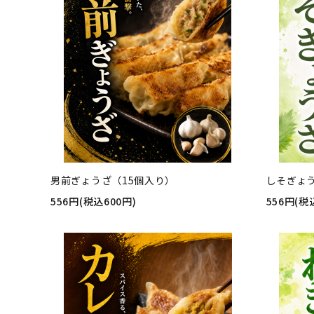
男前ぎょうざ（15個入り）
しそぎょ
556円(税込600円)
556円(税