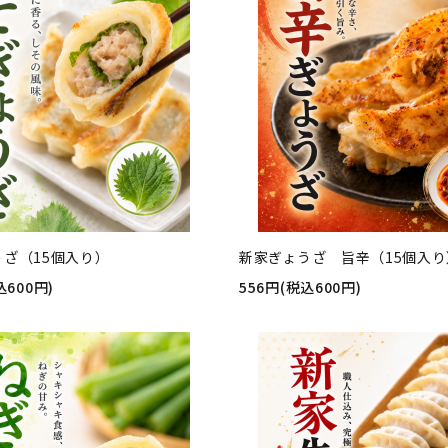
うざ（15個入り）
新家ぎょうざ 旨辛（15個入り
込600円)
556円(税込600円)