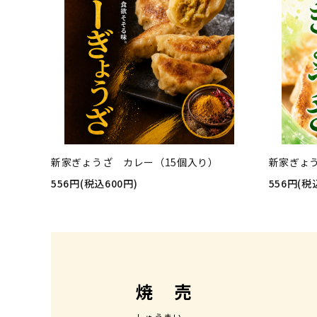
新家ぎょうざ カレー（15個入り）
新家ぎょ
556円(税込600円)
556円(税
焼 売
しゅうまい