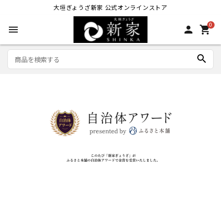
大垣ぎょうざ新家 公式オンラインストア
0
menu
person
shopping_cart
search