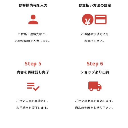
お客様情報を入力
お支払い方法の設定
person
credit_card
¥
ご住所・連絡先など、
ご希望の決済方法を
必要な情報を入力します。
お選び下さい。
Step 5
Step 6
内容を再確認し完了
ショップより出荷
playlist_add_check
local_shipping
ご注文内容を再確認し、
ご注文の商品を発送します。
お手続きを完了します。
商品の到着をお待ち下さい。