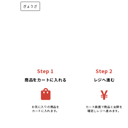
ぎょうざ
Step 1
Step 2
商品をカートに入れる
レジへ進む
¥
shopping_bag
お気に入りの商品を
カート画面で商品と金額を
カートに入れます。
確認しレジへ進みます。