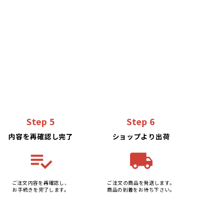
Step 5
Step 6
内容を再確認し完了
ショップより出荷
playlist_add_check
local_shipping
ご注文内容を再確認し、
ご注文の商品を発送します。
お手続きを完了します。
商品の到着をお待ち下さい。