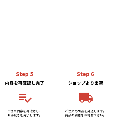
Step 5
Step 6
内容を再確認し完了
ショップより出荷
playlist_add_check
local_shipping
ご注文内容を再確認し、
ご注文の商品を発送します。
お手続きを完了します。
商品の到着をお待ち下さい。