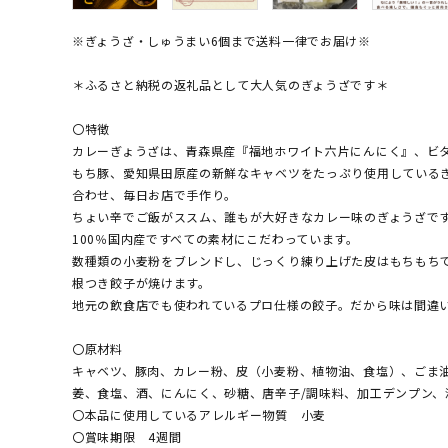
※ぎょうざ・しゅうまい6個まで送料一律でお届け※
＊ふるさと納税の返礼品として大人気のぎょうざです＊
〇特徴
カレーぎょうざは、青森県産『福地ホワイト六片にんにく』、ビ
もち豚、愛知県田原産の新鮮なキャベツをたっぷり使用している
合わせ、毎日お店で手作り。
ちょい辛でご飯がススム、誰もが大好きなカレー味のぎょうざで
100％国内産ですべての素材にこだわっています。
数種類の小麦粉をブレンドし、じっくり練り上げた皮はもちもち
根つき餃子が焼けます。
地元の飲食店でも使われているプロ仕様の餃子。だから味は間違
〇原材料
キャベツ、豚肉、カレー粉、皮（小麦粉、植物油、食塩）、ごま
姜、食塩、酒、にんにく、砂糖、唐辛子/調味料、加工デンプン、
〇本品に使用しているアレルギー物質 小麦
〇賞味期限 4週間