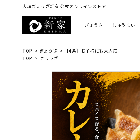
大垣ぎょうざ新家 公式オンラインストア
ぎょうざ
しゅうまい
TOP
>
ぎょうざ
>
【4選】お子様にも大人気
TOP
>
ぎょうざ