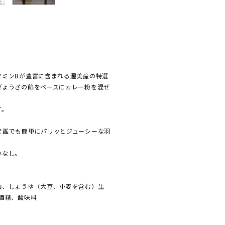
タミンBが豊富に含まれる渥美産の特選
ぎょうざの餡をベースにカレー粉を混ぜ
す。
で誰でも簡単にパリッとジューシーな羽
いなし。
油、しょうゆ（大豆、小麦を含む）生
酒精、酸味料