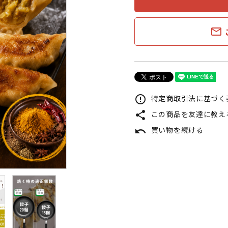
mail_outline
特定商取引法に基づく表
error_outline
この商品を友達に教え
share
買い物を続ける
undo