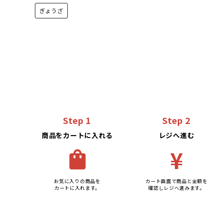
ぎょうざ
Step 1
Step 2
商品をカートに入れる
レジへ進む
¥
shopping_bag
お気に入りの商品を
カート画面で商品と金額を
カートに入れます。
確認しレジへ進みます。